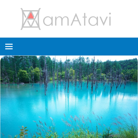
コ
amA
ン
テ
ン
旅
ツ
を
へ
見
ス
て
キ
→
ッ
旅
プ
に
出
よ
う