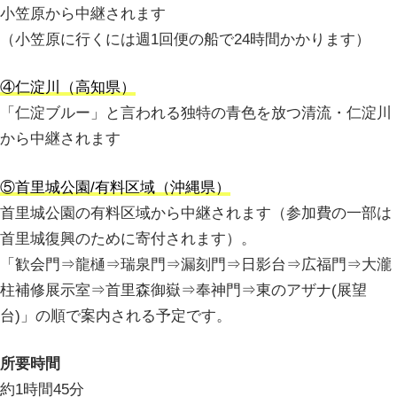
小笠原から中継されます
（小笠原に行くには週1回便の船で24時間かかります）
④仁淀川（高知県）
「仁淀ブルー」と言われる独特の青色を放つ清流・仁淀川
から中継されます
⑤首里城公園/有料区域（沖縄県）
首里城公園の有料区域から中継されます（参加費の一部は
首里城復興のために寄付されます）。
「歓会門⇒龍樋⇒瑞泉門⇒漏刻門⇒日影台⇒広福門⇒大瀧
柱補修展示室⇒首里森御嶽⇒奉神門⇒東のアザナ(展望
台)」の順で案内される予定です。
所要時間
約1時間45分