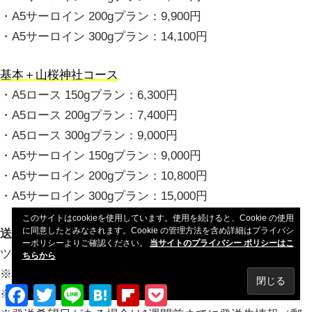
・A5サーロイン 200gプラン：9,900円
・A5サーロイン 300gプラン：14,100円
基本＋山桜神社コース
・A5ロース 150gプラン：6,300円
・A5ロース 200gプラン：7,400円
・A5ロース 300gプラン：9,000円
・A5サーロイン 150gプラン：9,000円
・A5サーロイン 200gプラン：10,800円
・A5サーロイン 300gプラン：15,000円
このサイトはcookieを使用しています。使用を続けると、Cookie の使用
に同意したとみなされます。Cookie の管理方法を含め詳細はプライバシ
送料
ーポリシーよりご確認ください。
当サイトのプライバシー ポリシーはこ
ツアー料金に含まれる
ちらから
※沖縄、北海道への発送には1,000円追加必要です
Facebook
Twitter
Line
Hatena
Flipboard
Pocket
※お肉の賞味期限は発送から約2日です