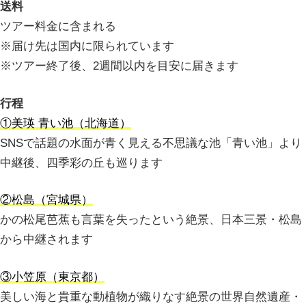
送料
ツアー料金に含まれる
※届け先は国内に限られています
※ツアー終了後、2週間以内を目安に届きます
行程
①美瑛 青い池（北海道）
SNSで話題の水面が青く見える不思議な池「青い池」より
中継後、四季彩の丘も巡ります
②松島（宮城県）
かの松尾芭蕉も言葉を失ったという絶景、日本三景・松島
から中継されます
③小笠原（東京都）
美しい海と貴重な動植物が織りなす絶景の世界自然遺産・