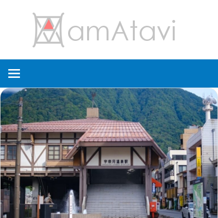
コ
amA
ン
テ
ン
旅
ツ
を
へ
見
ス
て
キ
→
ッ
旅
プ
に
出
よ
う