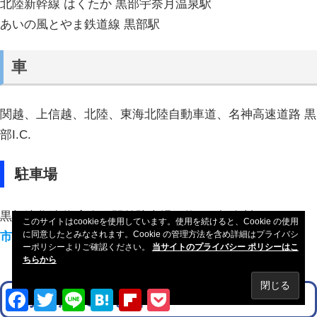
北陸新幹線 はくたか 黒部宇奈月温泉駅
あいの風とやま鉄道線 黒部駅
車
関越、上信越、北陸、東海北陸自動車道、名神高速道路 黒
部I.C.
駐車場
黒部峡谷鉄道 宇奈月駅前駐車場（約350台 有料）
このサイトはcookieを使用しています。使用を続けると、Cookie の使用
に同意したとみなされます。Cookie の管理方法を含め詳細はプライバシ
市営新幹線駅 駐車場（有料）
ーポリシーよりご確認ください。
当サイトのプライバシー ポリシーはこ
ちらから
Facebook
Twitter
Line
Hatena
Flipboard
Pocket
宇奈月温泉の地図