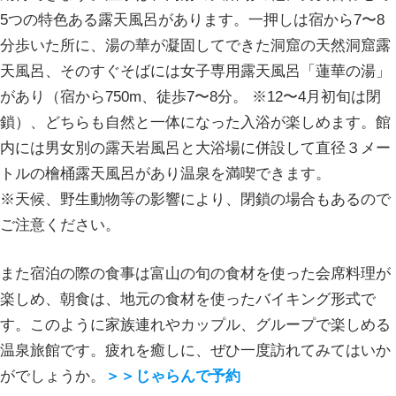
5つの特色ある露天風呂があります。一押しは宿から7〜8
分歩いた所に、湯の華が凝固してできた洞窟の天然洞窟露
天風呂、そのすぐそばには女子専用露天風呂「蓮華の湯」
があり（宿から750m、徒歩7〜8分。 ※12〜4月初旬は閉
鎖）、どちらも自然と一体になった入浴が楽しめます。館
内には男女別の露天岩風呂と大浴場に併設して直径３メー
トルの檜桶露天風呂があり温泉を満喫できます。
※天候、野生動物等の影響により、閉鎖の場合もあるので
ご注意ください。
また宿泊の際の食事は富山の旬の食材を使った会席料理が
楽しめ、朝食は、地元の食材を使ったバイキング形式で
す。このように家族連れやカップル、グループで楽しめる
温泉旅館です。疲れを癒しに、ぜひ一度訪れてみてはいか
がでしょうか。
＞＞じゃらんで予約