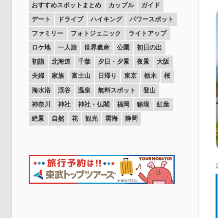
おすすめスポットまとめ
カップル
ガイド
デート
ドライブ
ハイキング
パワースポット
ファミリー
フォトジェニック
ライトアップ
ロケ地
一人旅
世界遺産
公園
初日の出
初詣
北海道
千葉
夕日・夕景
夜景
大阪
夫婦
家族
富士山
日帰り
東京
栃木
桜
海水浴
渓谷
温泉
無料スポット
登山
神奈川
神社
神社・仏閣
福岡
秘境
紅葉
絶景
自然
花
観光
雲海
静岡