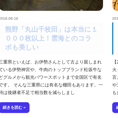
2018-08-16
amataViNavi
20
熊野「丸山千枚田」は本当に１
０００枚以上！雲海とのコラ
ボも美しい
三重県といえば、お伊勢さんとして古より親しまれ
【
ている伊勢神宮や、牛肉のトップブランド松坂牛な
火
どグルメから観光パワースポットまで全国区で有名
言
です。 そんな三重県には有名な棚田もあります。一
や
時は後継者不足で相当数を減らしまし
も
続きを読む