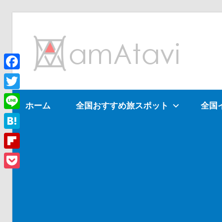
コ
ン
am
テ
ン
ツ
Facebook
旅
へ
を
Twitter
ホーム
全国おすすめ旅スポット
全国
ス
見
Line
キ
て
ッ
→
Hatena
プ
旅
Flipboard
に
Pocket
出
よ
う