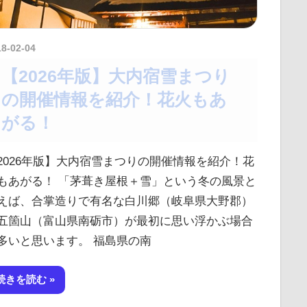
18-02-04
kurosuke
【2026年版】大内宿雪まつり
の開催情報を紹介！花火もあ
がる！
2026年版】大内宿雪まつりの開催情報を紹介！花
もあがる！ 「茅葺き屋根＋雪」という冬の風景と
えば、合掌造りで有名な白川郷（岐阜県大野郡）
五箇山（富山県南砺市）が最初に思い浮かぶ場合
多いと思います。 福島県の南
続きを読む