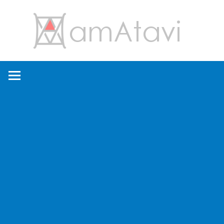
コ
amA
ン
テ
ン
旅
ツ
を
へ
見
ス
て
キ
→
ッ
旅
プ
に
出
よ
う