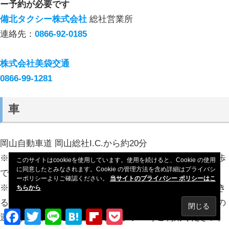
ー予約が必要です
備北タクシー株式会社
総社営業所
連絡先：
0866-92-0185
株式会社美袋交通
0866-99-1281
車
岡山自動車道 岡山総社I.C.から約20分
※公共交通機関・自動車利用共に車で入れる場所から徒歩
このサイトはcookieを使用しています。使用を続けると、Cookie の使用
に同意したとみなされます。Cookie の管理方法を含め詳細はプライバシ
で登ることになります。
ーポリシーよりご確認ください。
当サイトのプライバシー ポリシーはこ
※また道幅が非常に狭い部分が多いです。すれ違いができ
ちらから
る場所まで移動の必要が発生する場合もあります。山道の
Facebook
Twitter
Line
Hatena
Flipboard
Pocket
運転が不慣れ、ご心配な方はタクシー等ご利用ください。