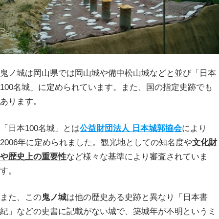
鬼ノ城は岡山県では岡山城や備中松山城などと並び「日本
100名城」に定められています。また、国の指定史跡でも
あります。
「日本100名城」とは
公益財団法人 日本城郭協会
により
2006年に定められました。観光地としての知名度や
文化財
や歴史上の重要性
など様々な基準により審査されていま
す。
また、この
鬼ノ城
は他の歴史ある史跡と異なり「日本書
紀」などの史書に記載がない城で、築城年が不明というミ