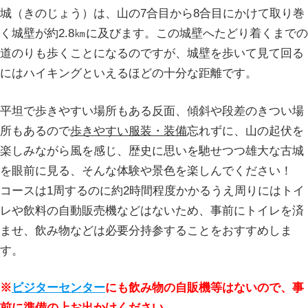
城（きのじょう）は、山の7合目から8合目にかけて取り巻
く城壁が約2.8㎞に及びます。この城壁へたどり着くまでの
道のりも歩くことになるのですが、城壁を歩いて見て回る
にはハイキングといえるほどの十分な距離です。
平坦で歩きやすい場所もある反面、傾斜や段差のきつい場
所もあるので
歩きやすい服装・装備
忘れずに、山の起伏を
楽しみながら風を感じ、歴史に思いを馳せつつ雄大な古城
を眼前に見る、そんな体験や景色を楽しんでください！
コースは1周するのに約2時間程度かかるうえ周りにはトイ
レや飲料の自動販売機などはないため、事前にトイレを済
ませ、飲み物などは必要分持参することをおすすめしま
す。
※
ビジターセンター
にも飲み物の自販機等はないので、事
前に準備の上お出かけください