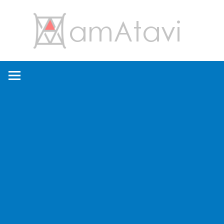
コ
amA
ン
テ
ン
旅
ツ
を
へ
見
ス
て
キ
→
ッ
旅
プ
に
出
よ
う