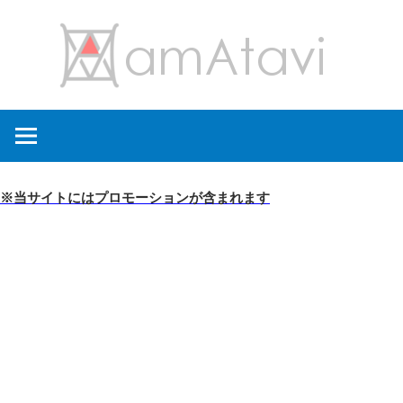
コ
amA
ン
テ
ン
旅
ツ
を
へ
見
ス
て
キ
※当サイトにはプロモーションが含まれます
→
ッ
旅
プ
に
出
よ
う