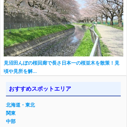
見沼田んぼの桜回廊で長さ日本一の桜並木を散策！見
頃や見所を解...
おすすめスポットエリア
北海道・東北
関東
中部