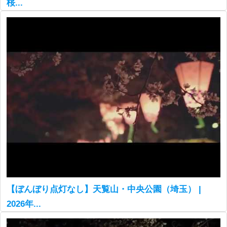
桜...
【ぼんぼり点灯なし】天覧山・中央公園（埼玉） |
2026年...