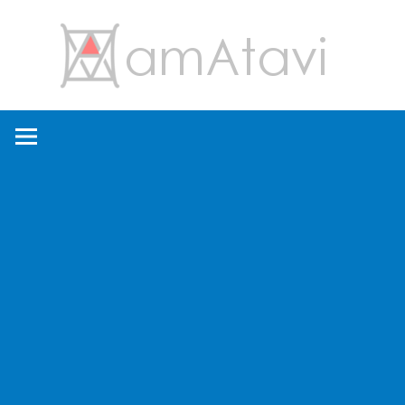
コ
amA
ン
テ
ン
旅
ツ
を
へ
見
ス
て
キ
→
ッ
旅
プ
に
出
よ
う