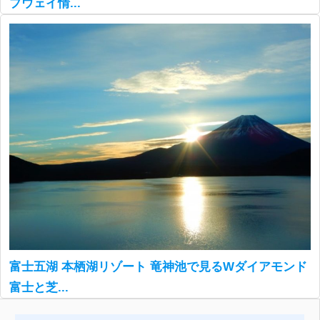
プウェイ情...
富士五湖 本栖湖リゾート 竜神池で見るWダイアモンド
富士と芝...