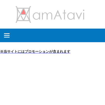
コ
amA
ン
テ
ン
旅
ツ
を
へ
見
ス
て
キ
※当サイトにはプロモーションが含まれます
→
ッ
旅
プ
に
出
よ
う