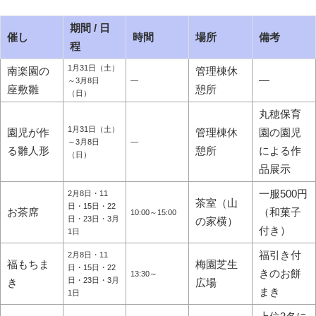
期間 / 日
催し
時間
場所
備考
程
1月31日（土）
南楽園の
管理棟休
―
～3月8日
―
座敷雛
憩所
（日）
丸穂保育
1月31日（土）
園児が作
管理棟休
園の園児
～3月8日
―
る雛人形
憩所
による作
（日）
品展示
一服500円
2月8日・11
茶室（山
日・15日・22
お茶席
（和菓子
10:00～15:00
日・23日・3月
の家横）
付き）
1日
福引き付
2月8日・11
福もちま
梅園芝生
日・15日・22
きのお餅
13:30～
日・23日・3月
き
広場
まき
1日