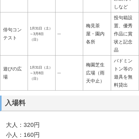
しなど
投句箱設
梅見茶
置、優秀
1月31日（土）
俳句コン
屋・園内
作品に賞
～3月8日
―
テスト
（日）
各所
状と記念
品
バドミン
梅園芝生
1月31日（土）
遊びの広
トン等の
広場（雨
～3月8日
―
場
遊具を無
（日）
天中止）
料貸出
入場料
大人：320円
小人：160円