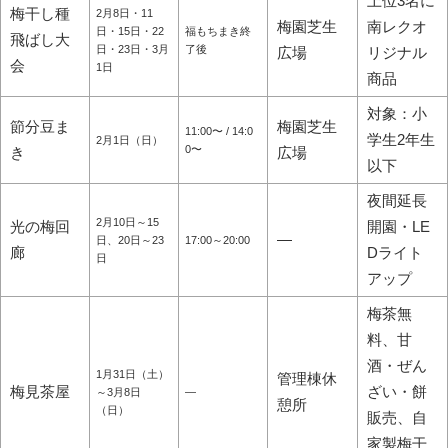
上位3名に
梅干し種
2月8日・11
梅園芝生
南レクオ
日・15日・22
福もちまき終
飛ばし大
日・23日・3月
了後
広場
リジナル
会
1日
商品
対象：小
節分豆ま
梅園芝生
11:00〜 / 14:0
学生2年生
2月1日（日）
0〜
き
広場
以下
夜間延長
2月10日～15
光の梅回
開園・LE
―
日、20日～23
17:00～20:00
廊
Dライト
日
アップ
梅茶無
料、甘
酒・ぜん
1月31日（土）
管理棟休
梅見茶屋
ざい・餅
～3月8日
―
憩所
（日）
販売、自
家製梅干