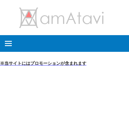
コ
amA
ン
テ
ン
旅
ツ
を
へ
見
ス
て
キ
※当サイトにはプロモーションが含まれます
→
ッ
旅
プ
に
出
よ
う