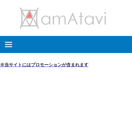
コ
amA
ン
テ
ン
旅
ツ
を
へ
見
ス
て
キ
※当サイトにはプロモーションが含まれます
→
ッ
旅
プ
に
出
よ
う