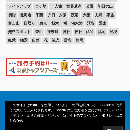
ライトアップ
ロケ地
一人旅
世界遺産
公園
初日の出
初詣
北海道
千葉
夕日・夕景
夜景
大阪
夫婦
家族
富士山
日帰り
東京
栃木
桜
海水浴
渓谷
温泉
無料スポット
登山
神奈川
神社
神社・仏閣
福岡
秘境
紅葉
絶景
自然
花
観光
雲海
静岡
このサイトはcookieを使用しています。使用を続けると、Cookie の使用
に同意したとみなされます。Cookie の管理方法を含め詳細はプライバシ
ーポリシーよりご確認ください。
当サイトのプライバシー ポリシーはこ
Copyright© 2016-2026amAtavi All Rights
ちらから
Reserved.