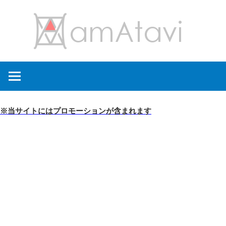
コ
amA
ン
テ
ン
旅
ツ
を
へ
見
ス
て
キ
※当サイトにはプロモーションが含まれます
→
ッ
旅
プ
に
出
よ
う