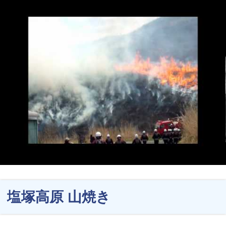
塩塚高原 山焼き