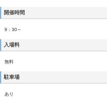
開催時間
9：30～
入場料
無料
駐車場
あり