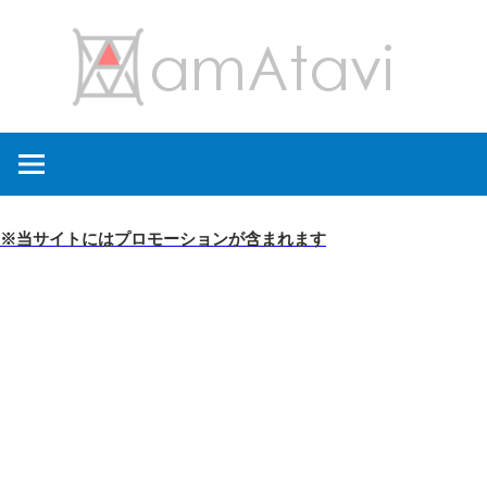
コ
amA
ン
テ
ン
旅
ツ
を
へ
見
ス
て
キ
※当サイトにはプロモーションが含まれます
→
ッ
旅
プ
に
出
よ
う