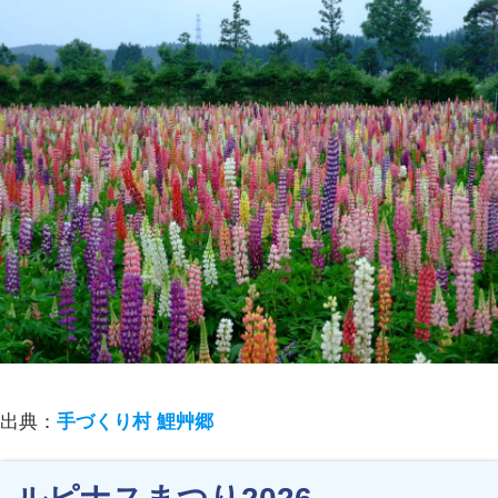
出典：
手づくり村 鯉艸郷