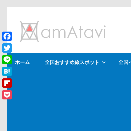
コ
ン
am
テ
ン
ツ
Facebook
旅
へ
を
Twitter
ホーム
全国おすすめ旅スポット
全国
ス
見
Line
キ
て
ッ
→
Hatena
プ
旅
Flipboard
に
Pocket
出
よ
う