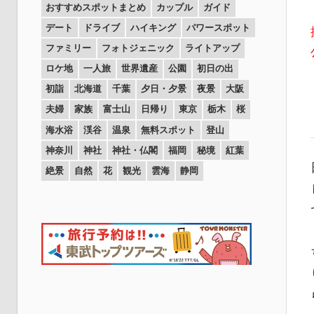
おすすめスポットまとめ
カップル
ガイド
デート
ドライブ
ハイキング
パワースポット
ファミリー
フォトジェニック
ライトアップ
ロケ地
一人旅
世界遺産
公園
初日の出
初詣
北海道
千葉
夕日・夕景
夜景
大阪
夫婦
家族
富士山
日帰り
東京
栃木
桜
海水浴
渓谷
温泉
無料スポット
登山
神奈川
神社
神社・仏閣
福岡
秘境
紅葉
絶景
自然
花
観光
雲海
静岡