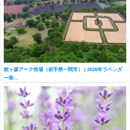
館ヶ森アーク牧場（岩手県一関市） | 2026年ラベンダ
ー祭...