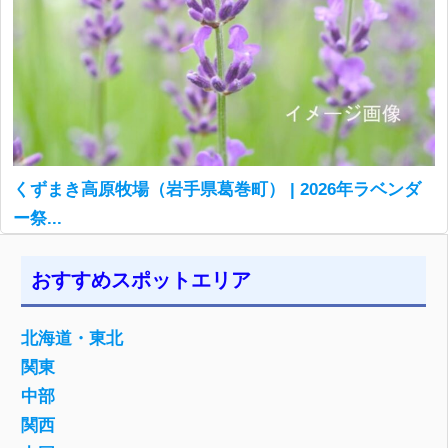
くずまき高原牧場（岩手県葛巻町） | 2026年ラベンダ
ー祭...
おすすめスポットエリア
北海道・東北
関東
中部
関西