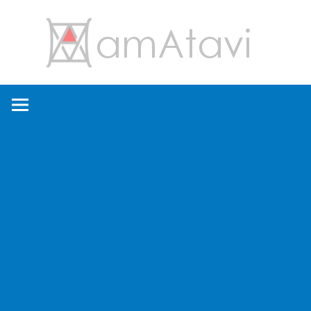
コ
amA
ン
テ
ン
旅
ツ
を
へ
見
ス
て
キ
→
ッ
旅
プ
に
出
よ
う