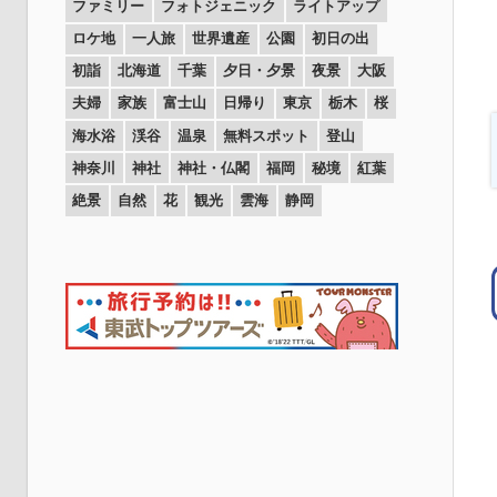
ファミリー
フォトジェニック
ライトアップ
ロケ地
一人旅
世界遺産
公園
初日の出
初詣
北海道
千葉
夕日・夕景
夜景
大阪
夫婦
家族
富士山
日帰り
東京
栃木
桜
海水浴
渓谷
温泉
無料スポット
登山
神奈川
神社
神社・仏閣
福岡
秘境
紅葉
絶景
自然
花
観光
雲海
静岡