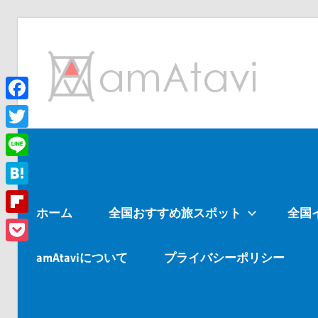
コ
ン
am
テ
ン
ツ
Facebook
旅
へ
を
Twitter
ス
見
Line
キ
て
ッ
→
Hatena
ホーム
全国おすすめ旅スポット
全国
プ
旅
Flipboard
に
Pocket
出
amAtaviについて
プライバシーポリシー
よ
う