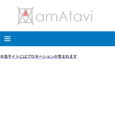
コ
amA
ン
テ
ン
旅
ツ
を
へ
見
ス
て
キ
※当サイトにはプロモーションが含まれます
→
ッ
旅
プ
に
出
よ
う