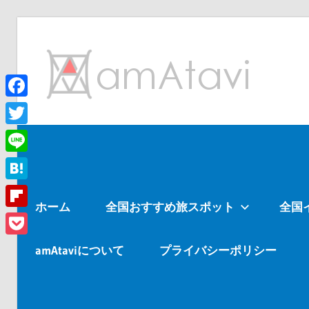
コ
ン
am
テ
ン
ツ
Facebook
旅
へ
を
Twitter
ス
見
Line
キ
て
ッ
→
Hatena
ホーム
全国おすすめ旅スポット
全国
プ
旅
Flipboard
に
Pocket
出
amAtaviについて
プライバシーポリシー
よ
う