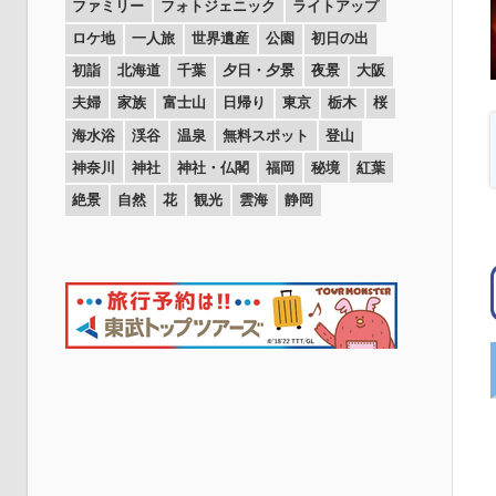
ファミリー
フォトジェニック
ライトアップ
ロケ地
一人旅
世界遺産
公園
初日の出
初詣
北海道
千葉
夕日・夕景
夜景
大阪
夫婦
家族
富士山
日帰り
東京
栃木
桜
海水浴
渓谷
温泉
無料スポット
登山
神奈川
神社
神社・仏閣
福岡
秘境
紅葉
絶景
自然
花
観光
雲海
静岡