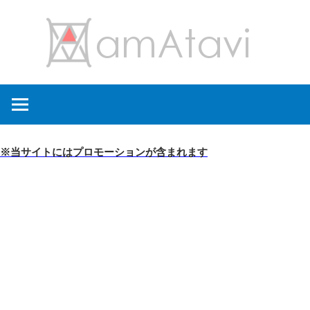
コ
amA
ン
テ
ン
旅
ツ
を
へ
見
ス
て
キ
※当サイトにはプロモーションが含まれます
→
ッ
旅
プ
に
出
よ
う