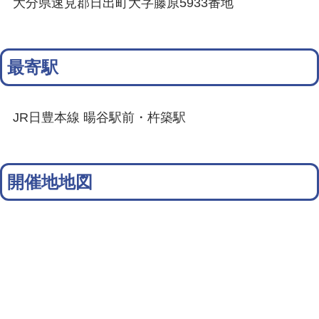
大分県速見郡日出町大字藤原5933番地
最寄駅
JR日豊本線 暘谷駅前・杵築駅
開催地地図