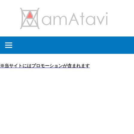
コ
amA
ン
テ
ン
旅
ツ
を
へ
見
ス
て
キ
※当サイトにはプロモーションが含まれます
→
ッ
旅
プ
に
出
よ
う