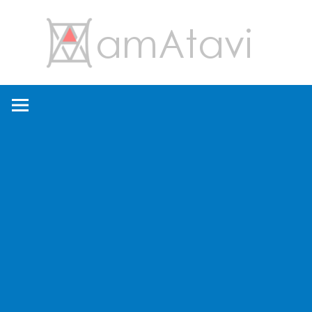
コ
amA
ン
テ
ン
旅
ツ
を
へ
見
ス
て
キ
→
ッ
旅
プ
に
出
よ
う