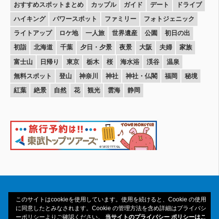
おすすめスポットまとめ
カップル
ガイド
デート
ドライブ
ハイキング
パワースポット
ファミリー
フォトジェニック
ライトアップ
ロケ地
一人旅
世界遺産
公園
初日の出
初詣
北海道
千葉
夕日・夕景
夜景
大阪
夫婦
家族
富士山
日帰り
東京
栃木
桜
海水浴
渓谷
温泉
無料スポット
登山
神奈川
神社
神社・仏閣
福岡
秘境
紅葉
絶景
自然
花
観光
雲海
静岡
このサイトはcookieを使用しています。使用を続けると、Cookie の使用
に同意したとみなされます。Cookie の管理方法を含め詳細はプライバシ
ーポリシーよりご確認ください。
当サイトのプライバシー ポリシーはこ