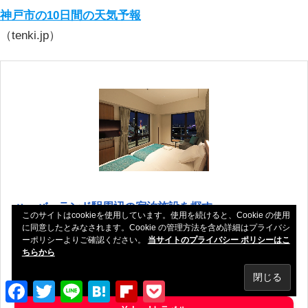
神戸市の10日間の天気予報
（tenki.jp）
ハーバーランド駅周辺の宿泊施設を探す
このサイトはcookieを使用しています。使用を続けると、Cookie の使用
に同意したとみなされます。Cookie の管理方法を含め詳細はプライバシ
ーポリシーよりご確認ください。
当サイトのプライバシー ポリシーはこ
じゃらん
ちらから
楽天トラベル
Facebook
Twitter
Line
Hatena
Flipboard
Pocket