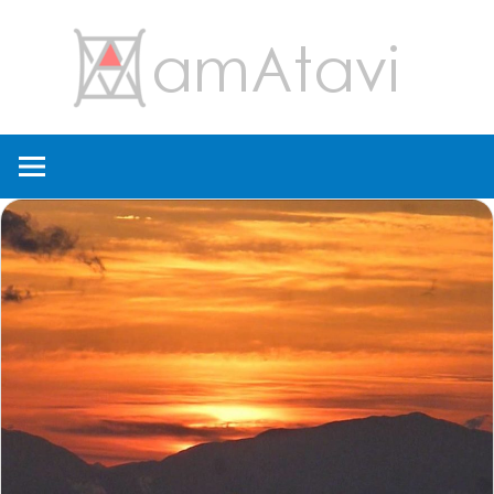
コ
amA
ン
テ
ン
旅
ツ
を
へ
見
ス
て
キ
→
ッ
旅
プ
に
出
よ
う