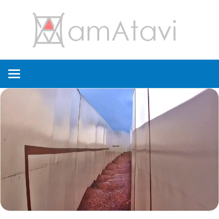
コ
amA
ン
テ
ン
旅
ツ
を
へ
見
ス
て
キ
→
ッ
旅
プ
に
出
よ
う