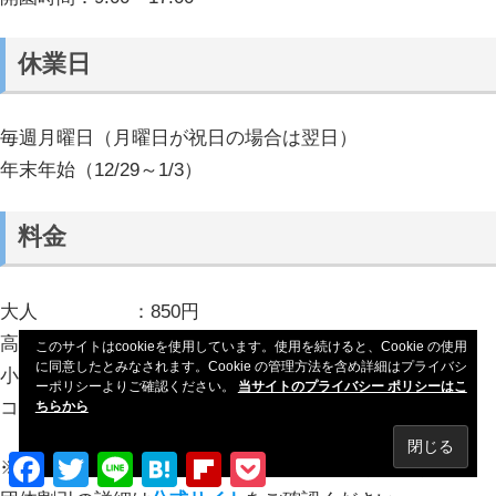
休業日
毎週月曜日（月曜日が祝日の場合は翌日）
年末年始（12/29～1/3）
料金
大人 ：850円
高校生 ：550円
このサイトはcookieを使用しています。使用を続けると、Cookie の使用
に同意したとみなされます。Cookie の管理方法を含め詳細はプライバシ
小中学生 ：350円
ーポリシーよりご確認ください。
当サイトのプライバシー ポリシーはこ
コインロッカー：100円
ちらから
Facebook
Twitter
Line
Hatena
Flipboard
Pocket
※20名以上の団体であれば団体割引対象となります。