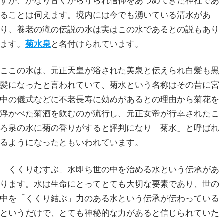
すが、かなり古くから守られ信仰をあつめてきた神社であ
ることは伺えます。境内には今でも湧いている清水があ
り、養老の滝の伝説の水は実はこの水であるとの説もあり
ます。
菊水泉
と名付けられています。
ここの水は、元正天皇が浴された美泉と伝えられ白髪も黒
髪になったと言われていて、菊水という名称はその昔に宮
中の儀式などに不老長寿に効めがあるとの理由から菊花を
浮かべた菊酒を飲むのが流行し、元正女帝が行幸されたこ
ろ泉の水に菊の香りがすると評判になり「菊水」と呼ばれ
るようになったともいわれています。
「くくりむすぶ」水即ち世の中を治める水という伝承があ
ります。水は生命にとってとても大切な要素であり、世の
中を「くくり結ぶ」力のある水という伝承が伝わっている
というだけで、とても神秘的な力があると信じられていた