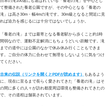
日本の滝100選にも選ばれている「養老の滝」を中心とし
て整備された養老公園ですが、その中心となる「養老の
滝」は高さ30m・幅4mの滝です。30m級となると間近に見
れば迫力を感じるには十分ではないでしょうか。
「養老の滝」までは最寄となる養老駅から歩くこと約1時
間弱なので、運動不足解消にもちょうどいい距離です。滝
までの道中には公園のなかで休み休み行くこともできま
す。ご自分の体力に合わせて無理をしないように気をつけ
てください。
古来の伝説（リンクを開くとPDFが読めます）
もあるよう
に、現在に至るまで長らく愛されてきた「養老の滝」はそ
の間に多くの人々が訪れ都度周辺環境も整備されてきたの
で、その道程は舗装されています。