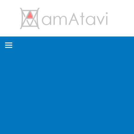
コ
amA
ン
テ
ン
旅
ツ
を
へ
見
ス
て
キ
→
ッ
旅
プ
に
出
よ
う