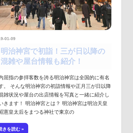
19-01-09
kurosuke
明治神宮で初詣！三が日以降の
混雑や屋台情報も紹介！
内屈指の参拝客数を誇る明治神宮は全国的に有名
す。 そんな明治神宮の初詣情報や正月三が日以降
混雑状況や屋台の出店情報を写真と一緒に紹介し
いきます！ 明治神宮とは？ 明治神宮は明治天皇
昭憲皇太后をまつる神社で東京の
続きを読む