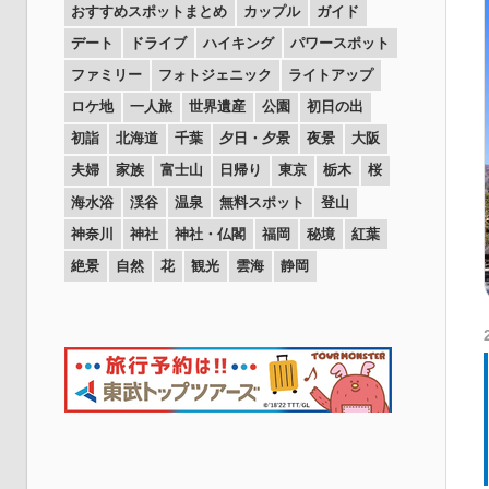
おすすめスポットまとめ
カップル
ガイド
デート
ドライブ
ハイキング
パワースポット
ファミリー
フォトジェニック
ライトアップ
ロケ地
一人旅
世界遺産
公園
初日の出
初詣
北海道
千葉
夕日・夕景
夜景
大阪
夫婦
家族
富士山
日帰り
東京
栃木
桜
海水浴
渓谷
温泉
無料スポット
登山
神奈川
神社
神社・仏閣
福岡
秘境
紅葉
絶景
自然
花
観光
雲海
静岡