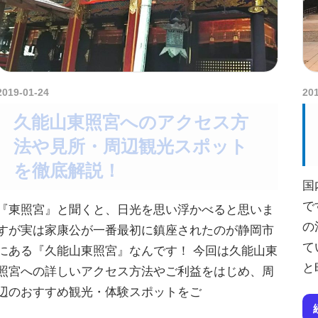
2019-01-24
kurosuke
20
久能山東照宮へのアクセス方
法や見所・周辺観光スポット
を徹底解説！
国
で
『東照宮』と聞くと、日光を思い浮かべると思いま
の
すが実は家康公が一番最初に鎮座されたのが静岡市
て
にある『久能山東照宮』なんです！ 今回は久能山東
と
照宮への詳しいアクセス方法やご利益をはじめ、周
辺のおすすめ観光・体験スポットをご