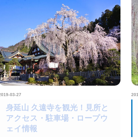
2019-03-27
kurosuke
20
身延山 久遠寺を観光！見所と
アクセス・駐車場・ロープウ
ェイ情報