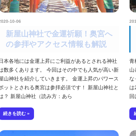
2020-10-06
kurosuke
20
新屋山神社で金運祈願！奥宮へ
の参拝やアクセス情報も解説
日本各地には金運上昇にご利益があるとされる神社
青
は数多くあります。 今回はその中でも人気が高い新
山
屋山神社を紹介していきます。 金運上昇のパワース
な
ポットとされる奥宮は参拝必須です！ 新屋山神社と
は
は？ 新屋山神社（読み方：あら
回
続きを読む