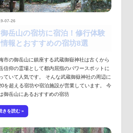
19-07-26
kurosuke
御岳山の宿坊に宿泊！修行体験
情報とおすすめの宿坊8選
梅市の御岳山に鎮座する武蔵御嶽神社は古くから
岳信仰の霊場として都内屈指のパワースポットに
っていて人気です。 そんな武蔵御嶽神社の周辺に
20を超える宿坊や宿泊施設が営業しています。 今
は御岳山にあるおすすめの宿坊
続きを読む