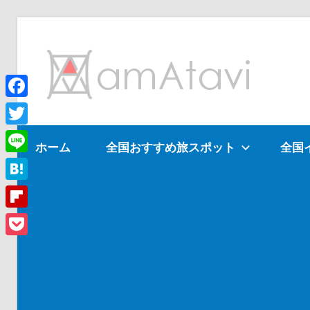
コ
ン
am
テ
ン
ツ
Facebook
旅
へ
を
Twitter
ホーム
全国おすすめ旅スポット
全国
ス
見
Line
キ
て
ッ
→
Hatena
プ
旅
Flipboard
に
Pocket
出
よ
う