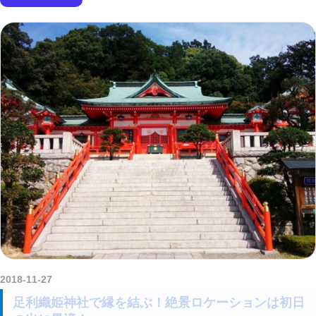
2018-11-27
amataViNavi
足利織姫神社で縁を結ぶ！絶景ロケーションは初日