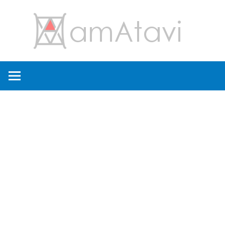
コ
amA
ン
テ
ン
旅
ツ
を
へ
見
ス
て
キ
→
ッ
旅
プ
に
出
よ
う