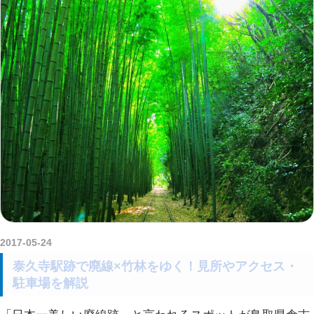
2017-05-24
kurosuke
泰久寺駅跡で廃線×竹林をゆく！見所やアクセス・
駐車場を解説