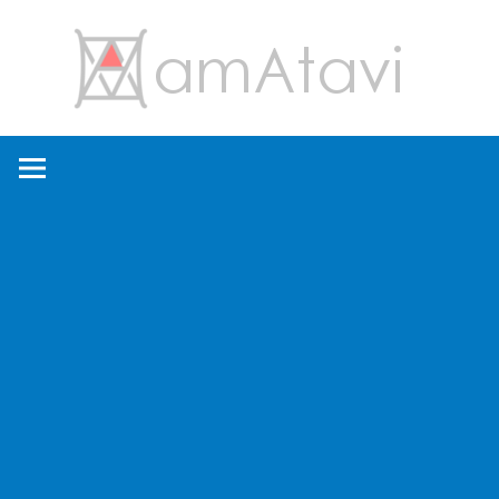
コ
amA
ン
テ
ン
旅
ツ
を
へ
見
ス
て
キ
→
ッ
旅
プ
に
出
よ
う