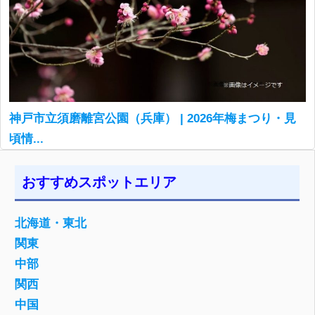
神戸市立須磨離宮公園（兵庫） | 2026年梅まつり・見
頃情...
おすすめスポットエリア
北海道・東北
関東
中部
関西
中国