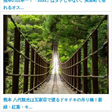
熊本の日本一！「3333」はダテじゃない。美里町で登
れるオス...
熊本 八代観光は五家荘で渡るドキドキの吊り橋！新
緑・紅葉・キ...