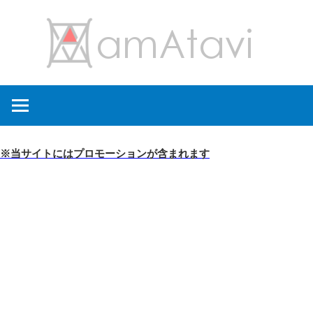
コ
amA
ン
テ
ン
旅
ツ
を
へ
見
ス
て
キ
※当サイトにはプロモーションが含まれます
→
ッ
旅
プ
に
出
よ
う