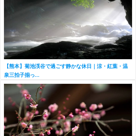
【熊本】菊池渓谷で過ごす静かな休日｜涼・紅葉・温
泉三拍子揃っ...