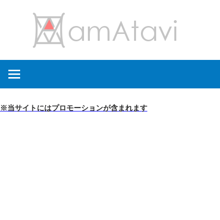
コ
amA
ン
テ
ン
旅
ツ
を
へ
見
ス
て
キ
※当サイトにはプロモーションが含まれます
→
ッ
旅
プ
に
出
よ
う