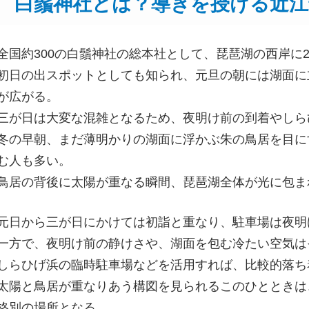
白鬚神社とは？導きを授ける近江
全国約300の白鬚神社の総本社として、琵琶湖の西岸に
初日の出スポットとしても知られ、元旦の朝には湖面に
が広がる。
三が日は大変な混雑となるため、夜明け前の到着やしら
冬の早朝、まだ薄明かりの湖面に浮かぶ朱の鳥居を目に
む人も多い。
鳥居の背後に太陽が重なる瞬間、琵琶湖全体が光に包ま
元日から三が日にかけては初詣と重なり、駐車場は夜明
一方で、夜明け前の静けさや、湖面を包む冷たい空気は
しらひげ浜の臨時駐車場などを活用すれば、比較的落ち
太陽と鳥居が重なりあう構図を見られるこのひとときは
格別の場所となる。