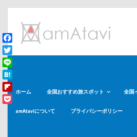
コ
ン
am
テ
ン
ツ
Facebook
旅
へ
を
Twitter
ス
見
Line
キ
て
ッ
→
Hatena
ホーム
全国おすすめ旅スポット
全国
プ
旅
Flipboard
に
Pocket
出
amAtaviについて
プライバシーポリシー
よ
う