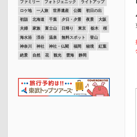
ファミリー
フォトジェニック
ライトアップ
ロケ地
一人旅
世界遺産
公園
初日の出
初詣
北海道
千葉
夕日・夕景
夜景
大阪
夫婦
家族
富士山
日帰り
東京
栃木
桜
海水浴
渓谷
温泉
無料スポット
登山
神奈川
神社
神社・仏閣
福岡
秘境
紅葉
絶景
自然
花
観光
雲海
静岡