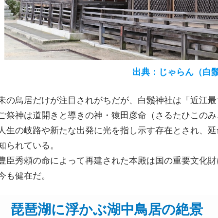
出典：じゃらん（白鬚
朱の鳥居だけが注目されがちだが、白鬚神社は「近江最
ご祭神は道開きと導きの神・猿田彦命（さるたひこのみ
人生の岐路や新たな出発に光を指し示す存在とされ、延
知られている。
豊臣秀頼の命によって再建された本殿は国の重要文化財
今も健在だ。
琵琶湖に浮かぶ湖中鳥居の絶景