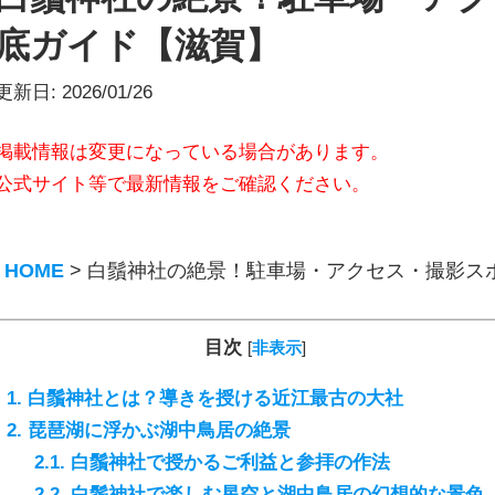
底ガイド【滋賀】
更新日:
2026/01/26
掲載情報は変更になっている場合があります。
公式サイト等で最新情報をご確認ください。
HOME
>
白鬚神社の絶景！駐車場・アクセス・撮影ス
目次
[
非表示
]
1.
白鬚神社とは？導きを授ける近江最古の大社
2.
琵琶湖に浮かぶ湖中鳥居の絶景
2.1.
白鬚神社で授かるご利益と参拝の作法
2.2.
白鬚神社で楽しむ星空と湖中鳥居の幻想的な景色