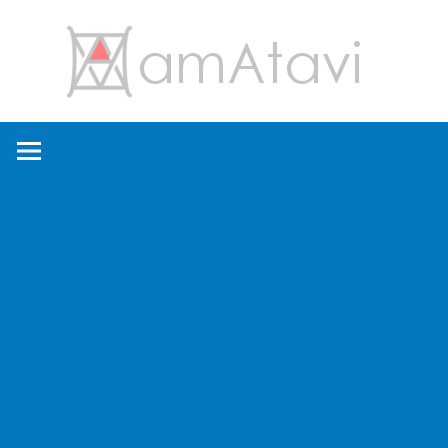
コ
amA
ン
テ
ン
旅
ツ
を
へ
見
ス
て
キ
→
ッ
旅
プ
に
出
よ
う