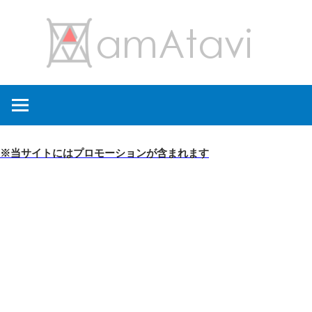
コ
amA
ン
テ
ン
旅
ツ
を
へ
見
ス
て
キ
※当サイトにはプロモーションが含まれます
→
ッ
旅
プ
に
出
よ
う