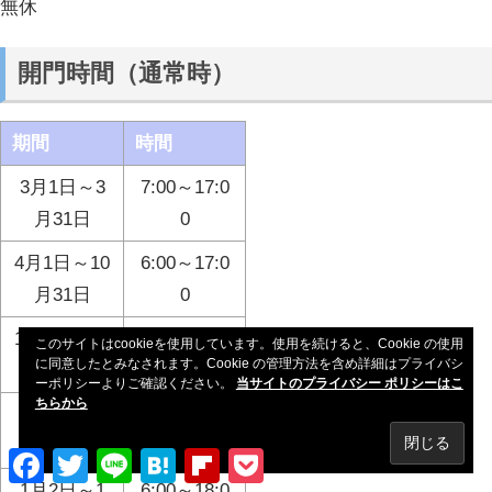
無休
開門時間（通常時）
期間
時間
3月1日～3
7:00～17:0
月31日
0
4月1日～10
6:00～17:0
月31日
0
11月1日～2
7:00～16:0
このサイトはcookieを使用しています。使用を続けると、Cookie の使用
に同意したとみなされます。Cookie の管理方法を含め詳細はプライバシ
月末日
0
ーポリシーよりご確認ください。
当サイトのプライバシー ポリシーはこ
ちらから
0:00～19:0
1月1日
0
Facebook
Twitter
Line
Hatena
Flipboard
Pocket
1月2日～1
6:00～18:0