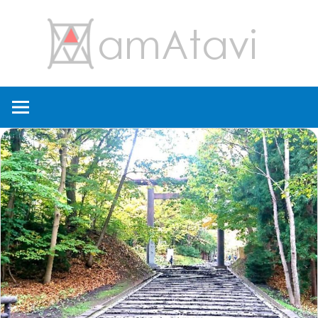
コ
amA
ン
テ
ン
旅
ツ
を
へ
見
ス
て
キ
→
ッ
旅
プ
に
出
よ
う