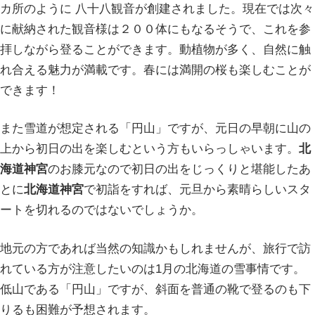
カ所のように 八十八観音が創建されました。現在では次々
に献納された観音様は２００体にもなるそうで、これを参
拝しながら登ることができます。動植物が多く、自然に触
れ合える魅力が満載です。春には満開の桜も楽しむことが
できます！
また雪道が想定される「円山」ですが、元日の早朝に山の
上から初日の出を楽しむという方もいらっしゃいます。
北
海道神宮
のお膝元なので初日の出をじっくりと堪能したあ
とに
北海道神宮
で初詣をすれば、元旦から素晴らしいスタ
ートを切れるのではないでしょうか。
地元の方であれば当然の知識かもしれませんが、旅行で訪
れている方が注意したいのは1月の北海道の雪事情です。
低山である「円山」ですが、斜面を普通の靴で登るのも下
りるも困難が予想されます。