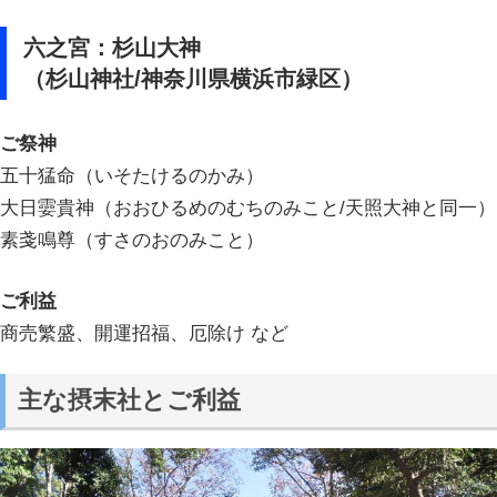
六之宮：杉山大神
（杉山神社/神奈川県横浜市緑区）
ご祭神
五十猛命（いそたけるのかみ）
大日孁貴神（おおひるめのむちのみこと/天照大神と同一）
素戔鳴尊（すさのおのみこと）
ご利益
商売繁盛、開運招福、厄除け など
主な摂末社とご利益