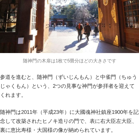
随神門の木扉は1枚で5畳分ほどの大きさです
参道を進むと、随神門（ずいじんもん）と中雀門（ちゅう
じゃくもん）という、2つの見事な神門が参拝者を迎えて
くれます。
随神門は2011年（平成23年）に大國魂神社鎮座1900年を記
念して改築されたヒノキ造りの門で、表に右大臣左大臣、
裏に恵比寿様・大国様の像が納められています。