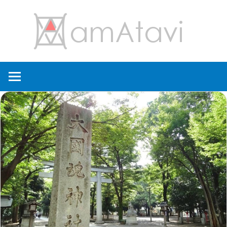
コ
amA
ン
テ
ン
旅
ツ
を
へ
見
ス
て
キ
→
ッ
旅
プ
に
出
よ
う