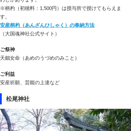
※柄杓（初穂料：1,500円）は授与所で授けてもらえま
す。
安産柄杓（あんざんひしゃく）の奉納方法
（大国魂神社公式サイト）
ご祭神
天鈿女命（あめのうづめのみこと）
ご利益
安産祈願、芸能の上達など
松尾神社