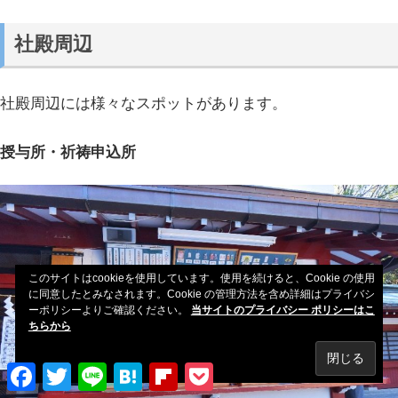
社殿周辺
社殿周辺には様々なスポットがあります。
授与所・祈祷申込所
このサイトはcookieを使用しています。使用を続けると、Cookie の使用
に同意したとみなされます。Cookie の管理方法を含め詳細はプライバシ
ーポリシーよりご確認ください。
当サイトのプライバシー ポリシーはこ
ちらから
Facebook
Twitter
Line
Hatena
Flipboard
Pocket