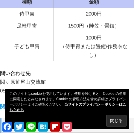
種類
金額
侍甲冑
2000円
足軽甲冑
1500円（陣笠・畳鎧）
1000円
子ども甲冑
（侍甲冑または畳鎧/作務衣な
し）
問い合わせ先
関ヶ原笹尾山交流館
0584-43-1600
このサイトはcookieを使用しています。使用を続けると、Cookie の使用
に同意したとみなされます。Cookie の管理方法を含め詳細はプライバシ
ーポリシーよりご確認ください。
当サイトのプライバシー ポリシーはこ
関ヶ原笹尾山交流館での甲冑体験の紹介ページ
ちらから
関ヶ原ウォーランド
Facebook
Twitter
Line
Hatena
Flipboard
Pocket