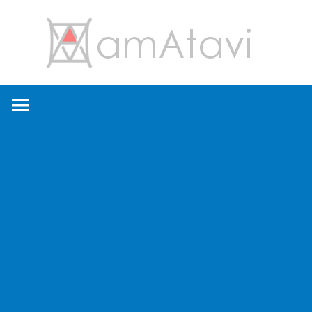
コ
amA
ン
テ
ン
旅
ツ
を
へ
見
ス
て
キ
→
ッ
旅
プ
に
出
よ
う