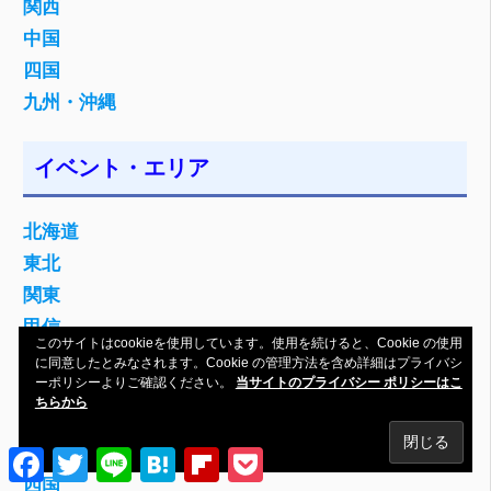
関西
ン
中国
四国
九州・沖縄
イベント・エリア
北海道
東北
関東
甲信
このサイトはcookieを使用しています。使用を続けると、Cookie の使用
東海
に同意したとみなされます。Cookie の管理方法を含め詳細はプライバシ
ーポリシーよりご確認ください。
当サイトのプライバシー ポリシーはこ
北陸
ちらから
関西
中国
Facebook
Twitter
Line
Hatena
Flipboard
Pocket
四国