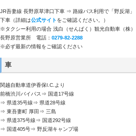
JR吾妻線 長野原草津口下車 ⇒ 路線バス利用で「野反湖」
下車（詳細は
公式サイト
をご確認ください。）
※タクシー利用の場合 浅白（せんぱく）観光自動車（株）
長野原営業所 電話：
0279-82-2288
※必ず最新の情報をご確認ください
車
関越自動車道伊香保I.C.より
前橋渋川バイパス⇒ 国道17号線
⇒ 県道35号線⇒ 県道28号線
⇒ 東吾妻町 厚田⇒ 三島
⇒ 県道375号線⇒ 国道292号線
⇒ 国道405号⇒ 野反湖キャンプ場