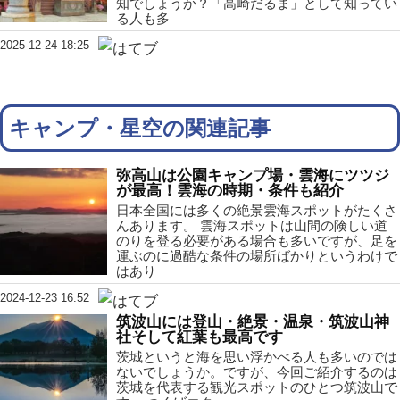
知でしょうか？「高崎だるま」として知ってい
る人も多
2025-12-24 18:25
キャンプ・星空の関連記事
弥高山は公園キャンプ場・雲海にツツジ
が最高！雲海の時期・条件も紹介
日本全国には多くの絶景雲海スポットがたくさ
んあります。 雲海スポットは山間の険しい道
のりを登る必要がある場合も多いですが、足を
運ぶのに過酷な条件の場所ばかりというわけで
はあり
2024-12-23 16:52
筑波山には登山・絶景・温泉・筑波山神
社そして紅葉も最高です
茨城というと海を思い浮かべる人も多いのでは
ないでしょうか。ですが、今回ご紹介するのは
茨城を代表する観光スポットのひとつ筑波山で