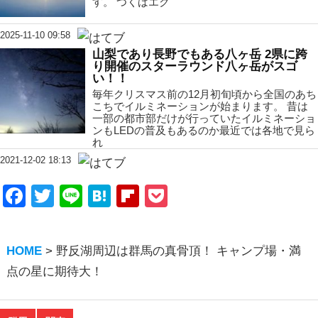
す。 つくばエク
2025-11-10 09:58
山梨であり長野でもある八ヶ岳 2県に跨
り開催のスターラウンド八ヶ岳がスゴ
い！！
毎年クリスマス前の12月初旬頃から全国のあち
こちでイルミネーションが始まります。 昔は
一部の都市部だけが行っていたイルミネーショ
ンもLEDの普及もあるのか最近では各地で見ら
れ
2021-12-02 18:13
Facebook
Twitter
Line
Hatena
Flipboard
Pocket
HOME
>
野反湖周辺は群馬の真骨頂！ キャンプ場・満
点の星に期待大！