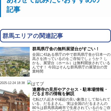
記事
群馬エリアの関連記事
群馬県庁舎の無料展望台がすごい！
全国に43ある県庁の中で群馬県庁舎が日本一の
高さを誇っているのをご存知でしょうか？ し
かも、展望台（ホール）は無料開放されている
んです！ 今回はそんな群馬県庁の展望台の営
業時間
2025-12-24 18:38
達磨寺の見所やアクセス・駐車場情報・
だるま市の情報を解説
七転び八起きや縁起の良い象徴として知られて
いる、だるまさん。 実は全国のだるまさんの
80％は群馬県高崎市で生産されているのをご存