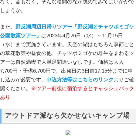
なく、音もなく、そんな暗闇のなか眺めてみてはいかがで
しょうか。
また、
野反湖周辺日帰りツアー「野反湖とチャツボミゴケ
公園散策ツアー」
は2023年4月26日（水）～11月15日
（水）まで実施さています。天空の湖はもちろん季節ごと
の草花散策や昼食の他、チャツボミゴケの群生をまわるツ
アーは自然満喫で大満足間違いなしです。価格は大人
7,700円・子供6,700円で、出発日の3日前17:15分までに申
し込みが必要です。
申込方法等はこちらのリンク
よりご確
認ください。
※ツアー前後に宿泊するとキャッシュバック
あり
アウトドア派なら欠かせないキャンプ場