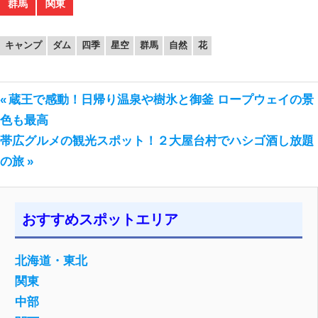
群馬
関東
キャンプ
ダム
四季
星空
群馬
自然
花
前
蔵王で感動！日帰り温泉や樹氷と御釜 ロープウェイの景
投
の
色も最高
稿
次
投
帯広グルメの観光スポット！２大屋台村でハシゴ酒し放題
の
稿:
の旅
ナ
投
ビ
稿:
ゲ
おすすめスポットエリア
ー
北海道・東北
シ
関東
ョ
中部