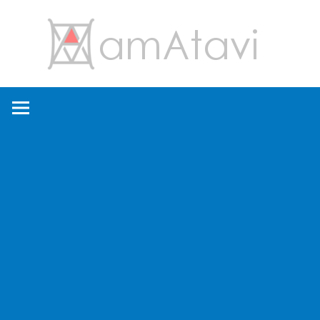
コ
amA
ン
テ
ン
旅
ツ
を
へ
見
ス
て
キ
→
ッ
旅
プ
に
出
よ
う