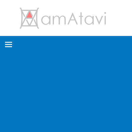
コ
amA
ン
テ
ン
旅
ツ
を
へ
見
ス
て
キ
→
ッ
旅
プ
に
出
よ
う