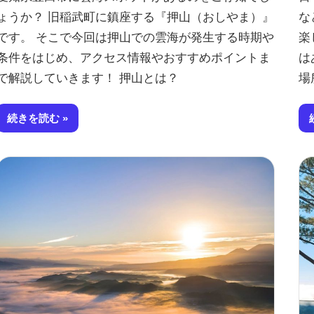
ょうか？ 旧稲武町に鎮座する『押山（おしやま）』
な
です。 そこで今回は押山での雲海が発生する時期や
楽
条件をはじめ、アクセス情報やおすすめポイントま
は
で解説していきます！ 押山とは？
場
続きを読む