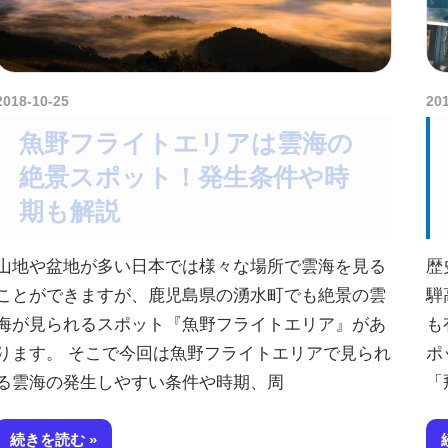
2018-10-25
kurosuke
20
魚野フライトエリアは雲海の
絶景スポット！発生条件や時
期も解説
山地や盆地が多い日本では様々な場所で雲海を見る
歴
ことができますが、鹿児島県の湧水町でも絶景の雲
騨
海が見られるスポット『魚野フライトエリア』があ
も
ります。 そこで今回は魚野フライトエリアで見られ
ポ
る雲海の発生しやすい条件や時期、周
「
続きを読む