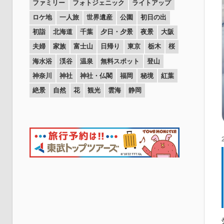
ファミリー
フォトジェニック
ライトアップ
ロケ地
一人旅
世界遺産
公園
初日の出
初詣
北海道
千葉
夕日・夕景
夜景
大阪
夫婦
家族
富士山
日帰り
東京
栃木
桜
海水浴
渓谷
温泉
無料スポット
登山
神奈川
神社
神社・仏閣
福岡
秘境
紅葉
絶景
自然
花
観光
雲海
静岡