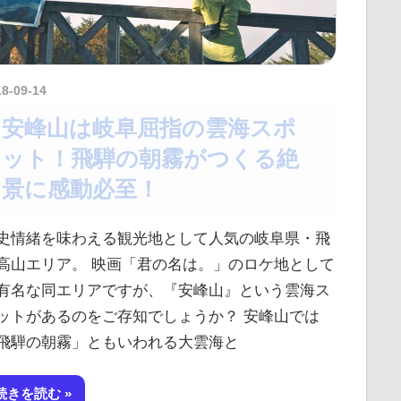
18-09-14
kurosuke
安峰山は岐阜屈指の雲海スポ
ット！飛騨の朝霧がつくる絶
景に感動必至！
史情緒を味わえる観光地として人気の岐阜県・飛
高山エリア。 映画「君の名は。」のロケ地として
有名な同エリアですが、『安峰山』という雲海ス
ットがあるのをご存知でしょうか？ 安峰山では
飛騨の朝霧」ともいわれる大雲海と
続きを読む