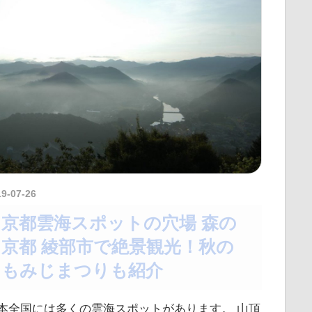
19-07-26
amataViNavi
京都雲海スポットの穴場 森の
京都 綾部市で絶景観光！秋の
もみじまつりも紹介
本全国には多くの雲海スポットがあります。 山頂