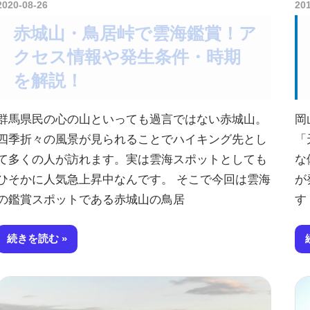
2020-08-26
kurosuke
20
赤城山・鳥居峠で雲海鑑賞！ア
クセス情報や発生条件・時期
を解説！
群馬県民の心の山といっても過言ではない赤城山。
岡
四季折々の風景が見られることでハイキング先とし
「
て多くの人が訪れます。実は雲海スポットとしても
な
ひそかに人気急上昇中なんです。 そこで今回は雲海
が
の鑑賞スポットである赤城山の鳥居
す
続きを読む