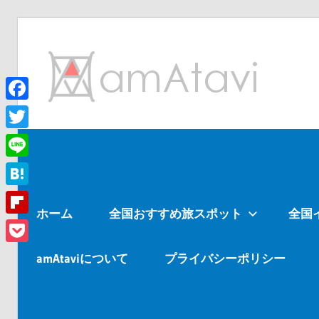
コ
ン
am
テ
ン
ツ
Facebook
旅
へ
を
Twitter
ス
見
Line
キ
て
ッ
→
Hatena
ホーム
全国おすすめ旅スポット
全国
プ
旅
Flipboard
に
Pocket
出
amAtaviについて
プライバシーポリシー
よ
う