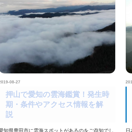
2019-08-27
kurosuke
20
押山で愛知の雲海鑑賞！発生時
期・条件やアクセス情報を解
説
愛知県豊田市に雲海スポットがあるのをご存知でし
日