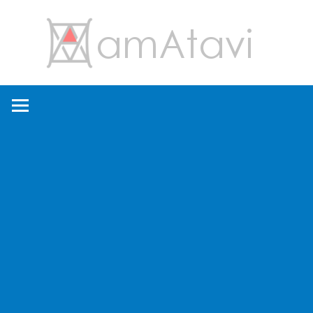
コ
amA
ン
テ
ン
旅
ツ
を
へ
見
ス
て
キ
→
ッ
旅
プ
に
出
よ
う