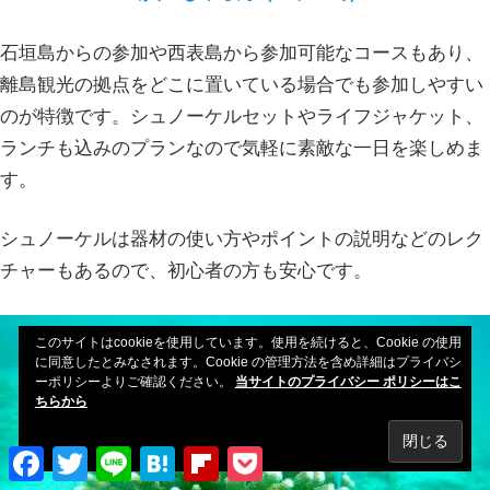
石垣島からの参加や西表島から参加可能なコースもあり、
離島観光の拠点をどこに置いている場合でも参加しやすい
のが特徴です。シュノーケルセットやライフジャケット、
ランチも込みのプランなので気軽に素敵な一日を楽しめま
す。
シュノーケルは器材の使い方やポイントの説明などのレク
チャーもあるので、初心者の方も安心です。
このサイトはcookieを使用しています。使用を続けると、Cookie の使用
に同意したとみなされます。Cookie の管理方法を含め詳細はプライバシ
ーポリシーよりご確認ください。
当サイトのプライバシー ポリシーはこ
ちらから
Facebook
Twitter
Line
Hatena
Flipboard
Pocket