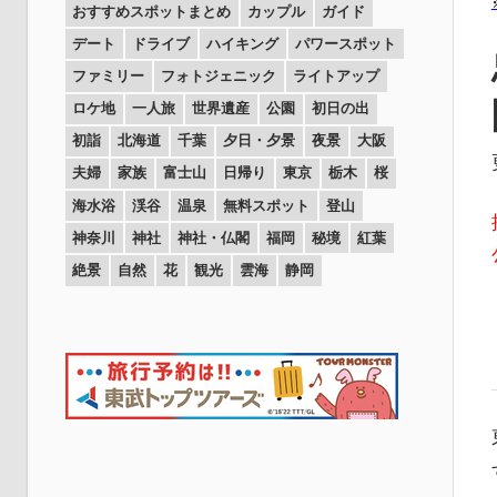
おすすめスポットまとめ
カップル
ガイド
デート
ドライブ
ハイキング
パワースポット
ファミリー
フォトジェニック
ライトアップ
ロケ地
一人旅
世界遺産
公園
初日の出
初詣
北海道
千葉
夕日・夕景
夜景
大阪
夫婦
家族
富士山
日帰り
東京
栃木
桜
海水浴
渓谷
温泉
無料スポット
登山
神奈川
神社
神社・仏閣
福岡
秘境
紅葉
絶景
自然
花
観光
雲海
静岡