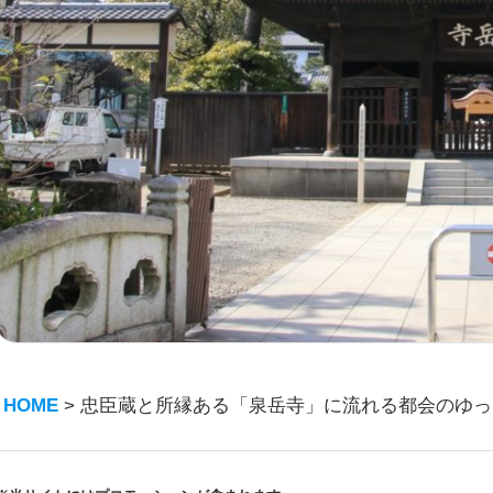
HOME
>
忠臣蔵と所縁ある「泉岳寺」に流れる都会のゆっ