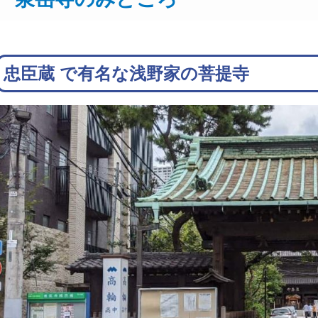
忠臣蔵 で有名な浅野家の菩提寺