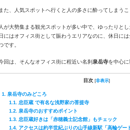
また、人気スポットへ行くと人の多さに酔ってしまうこ
人が大勢集まる観光スポットが多い中で、ゆったりとし
日にはオフィス街として賑わうエリアなのに、休日には
つです。
今回は、そんなオフィス街に程近い名刹
泉岳寺
を中心に
目次
[
非表示
]
1.
泉岳寺のみどころ
1.1.
忠臣蔵 で有名な浅野家の菩提寺
1.2.
泉岳寺のおすすめポイント
1.3.
忠臣蔵好きは「赤穂義士記念館」もチェック
1.4.
アクセスは約半世紀ぶりの山手線新駅「高輪ゲー