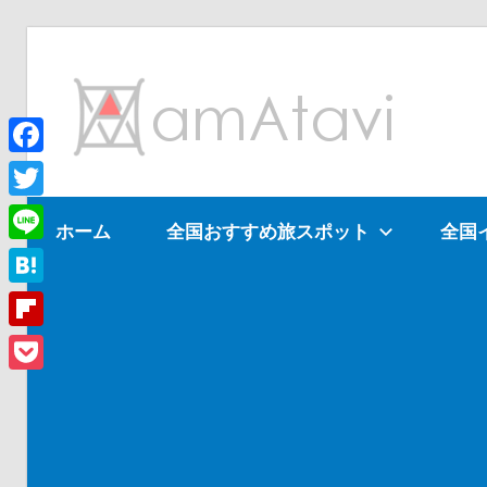
コ
ン
am
テ
ン
ツ
Facebook
旅
へ
を
Twitter
ホーム
全国おすすめ旅スポット
全国
ス
見
Line
キ
て
ッ
→
Hatena
プ
旅
Flipboard
に
Pocket
出
よ
う