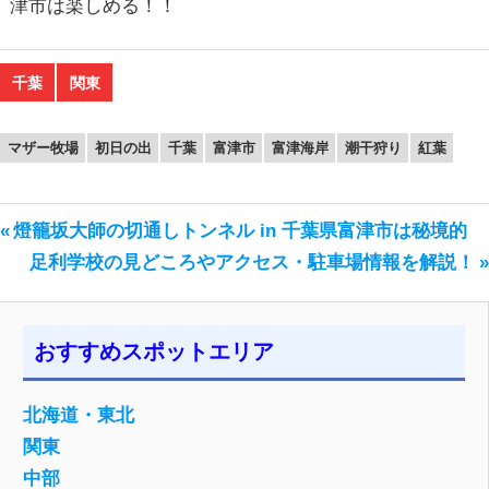
津市は楽しめる！！
千葉
関東
マザー牧場
初日の出
千葉
富津市
富津海岸
潮干狩り
紅葉
前
燈籠坂大師の切通しトンネル in 千葉県富津市は秘境的
投
の
次
足利学校の見どころやアクセス・駐車場情報を解説！
稿
投
の
稿:
投
ナ
おすすめスポットエリア
稿:
ビ
ゲ
北海道・東北
関東
ー
中部