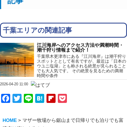
記事
千葉エリアの関連記事
江川海岸へのアクセス方法や満潮時間・
潮干狩り情報まで紹介！
千葉県木更津市にある『江川海岸』は潮干狩り
スポットととして有名ですが、最近は「日本の
ウユニ塩湖」とも称される絶景が見られること
でも大人気です。 その絶景を見るための満潮
時間や条件
2026-04-20 11:00
Facebook
Twitter
Line
Hatena
Flipboard
Pocket
HOME
>
マザー牧場から鋸山まで日帰りでも泊りでも富