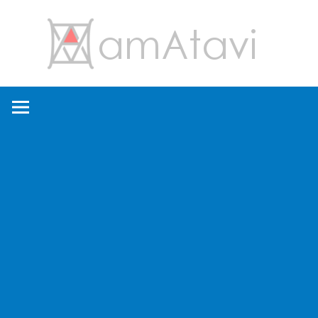
コ
amA
ン
テ
ン
旅
ツ
を
へ
見
ス
て
キ
→
ッ
旅
プ
に
出
よ
う