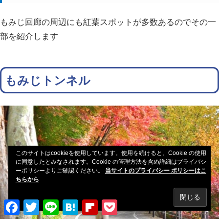
もみじ回廊の周辺にも紅葉スポットが多数あるのでその一
部を紹介します
もみじトンネル
このサイトはcookieを使用しています。使用を続けると、Cookie の使用
に同意したとみなされます。Cookie の管理方法を含め詳細はプライバシ
ーポリシーよりご確認ください。
当サイトのプライバシー ポリシーはこ
ちらから
Facebook
Twitter
Line
Hatena
Flipboard
Pocket