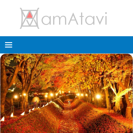
コ
amA
ン
テ
ン
旅
ツ
を
へ
見
ス
て
キ
→
ッ
旅
プ
に
出
よ
う