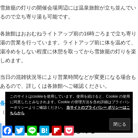
雪旅籠の灯りの開催会場周辺には温泉旅館が立ち並んでい
るので立ち寄り湯も可能です。
各旅館はおおむねライトアップ前の16時ごろまで立ち寄り
湯の営業を行っています。ライトアップ前に体を温めて、
湯冷めをしない程度に休憩を取ってから雪旅籠の灯りを楽
しめます。
当日の混雑状況等により営業時間などが変更になる場合も
あるので、詳しくは各旅館へご確認ください。
このサイトはcookieを使用しています。使用を続けると、Cookie の使用
に同意したとみなされます。Cookie の管理方法を含め詳細はプライバシ
各旅館の連絡先一覧
ーポリシーよりご確認ください。
当サイトのプライバシー ポリシーはこ
（月山朝日観光協会公式サイト）
ちらから
Facebook
Twitter
Line
Hatena
Flipboard
Pocket
豪雪テントサウナも楽しめる