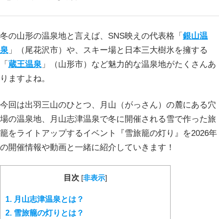
冬の山形の温泉地と言えば、SNS映えの代表格「
銀山温
泉
」（尾花沢市）や、スキー場と日本三大樹氷を擁する
「
蔵王温泉
」（山形市）など魅力的な温泉地がたくさんあ
りますよね。
今回は出羽三山のひとつ、月山（がっさん）の麓にある穴
場の温泉地、月山志津温泉で冬に開催される雪で作った旅
籠をライトアップするイベント『雪旅籠の灯り』を2026年
の開催情報や動画と一緒に紹介していきます！
目次
[
非表示
]
1.
月山志津温泉とは？
2.
雪旅籠の灯りとは？