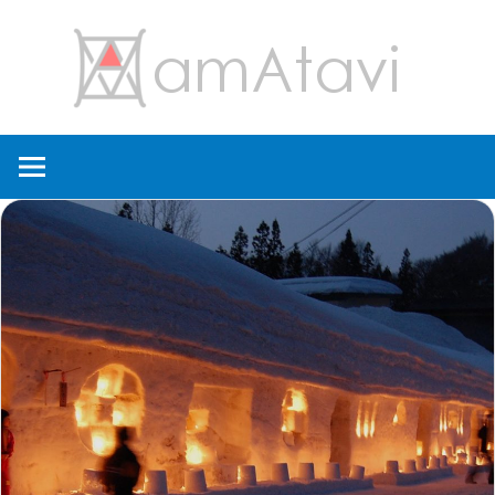
コ
amA
ン
テ
ン
旅
ツ
を
へ
見
ス
て
キ
→
ッ
旅
プ
に
出
よ
う