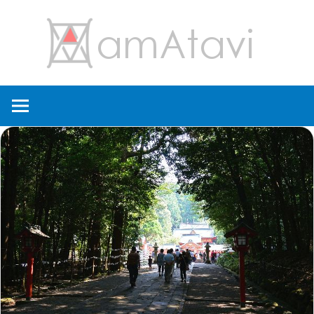
コ
amA
ン
テ
ン
旅
ツ
を
へ
見
ス
て
キ
→
ッ
旅
プ
に
出
よ
う