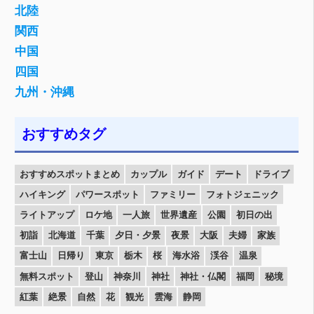
北陸
関西
中国
四国
九州・沖縄
おすすめタグ
おすすめスポットまとめ
カップル
ガイド
デート
ドライブ
ハイキング
パワースポット
ファミリー
フォトジェニック
ライトアップ
ロケ地
一人旅
世界遺産
公園
初日の出
初詣
北海道
千葉
夕日・夕景
夜景
大阪
夫婦
家族
富士山
日帰り
東京
栃木
桜
海水浴
渓谷
温泉
無料スポット
登山
神奈川
神社
神社・仏閣
福岡
秘境
紅葉
絶景
自然
花
観光
雲海
静岡