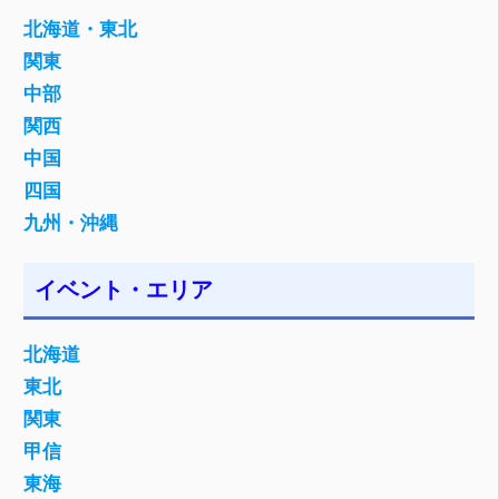
ー
北海道・東北
シ
関東
ョ
中部
関西
ン
中国
四国
九州・沖縄
イベント・エリア
北海道
東北
関東
甲信
東海