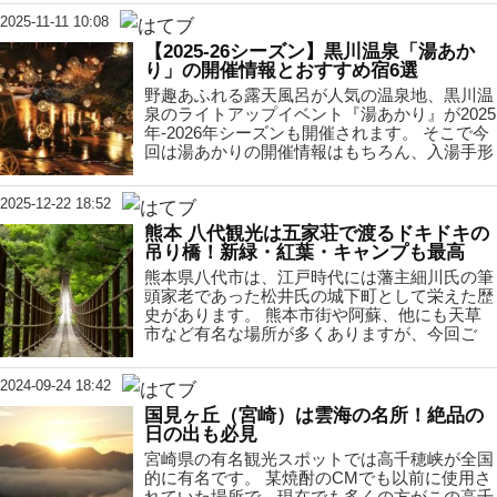
2025-11-11 10:08
【2025-26シーズン】黒川温泉「湯あか
り」の開催情報とおすすめ宿6選
野趣あふれる露天風呂が人気の温泉地、黒川温
泉のライトアップイベント『湯あかり』が2025
年-2026年シーズンも開催されます。 そこで今
回は湯あかりの開催情報はもちろん、入湯手形
2025-12-22 18:52
熊本 八代観光は五家荘で渡るドキドキの
吊り橋！新緑・紅葉・キャンプも最高
熊本県八代市は、江戸時代には藩主細川氏の筆
頭家老であった松井氏の城下町として栄えた歴
史があります。 熊本市街や阿蘇、他にも天草
市など有名な場所が多くありますが、今回ご
2024-09-24 18:42
国見ヶ丘（宮崎）は雲海の名所！絶品の
日の出も必見
宮崎県の有名観光スポットでは高千穂峡が全国
的に有名です。 某焼酎のCMでも以前に使用さ
れていた場所で、現在でも多くの方がこの高千