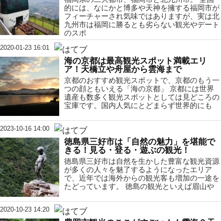
的には、なにかと博多や天神を擁する福岡市が
フィーチャーされ気味ではありますが、実は北
九州市は福岡に勝るとも劣らない観光やデート
のスポ
2020-01-23 16:01
海の京都は最高観光スポット満載エリ
ア！天橋立や舟屋から雲海まで
京都のおすすめ観光スポットで、京都のもう一
つの顔ともいえる「海の京都」 京都には世界
遺産も数多く観光スポットとしては見どころの
宝庫です。国内人気にとどまらず世界的にも
2023-10-16 14:00
徳島県三好市は「自然の魅力」を堪能で
きる！見る・登る・遊ぶの観光！
徳島県三好市は自然を生かした豊富な観光資源
が多くの人々を魅了するようになったエリア
で、近年では海外からの観光客も増加の一途を
たどっています。 徳島の観光といえば眉山や
2020-10-23 14:20