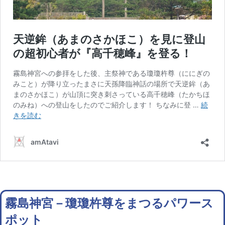
霧島神宮－瓊瓊杵尊をまつるパワース
ポット