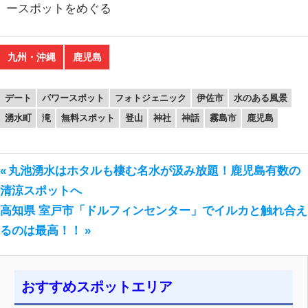
ースポットをめぐる
九州・沖縄
鹿児島
デート
パワースポット
フォトジェニック
伊佐市
水のある風景
湧水町
滝
無料スポット
登山
神社
神話
霧島市
鹿児島
前
丸池湧水はホタルも棲む名水が汲み放題！鹿児島有数の
投
の
清涼スポットへ
稿
次
投
高知県 室戸市「ドルフィンセンター」でイルカと触れ合え
の
稿:
るのは最高！！
ナ
投
ビ
稿:
ゲ
おすすめスポットエリア