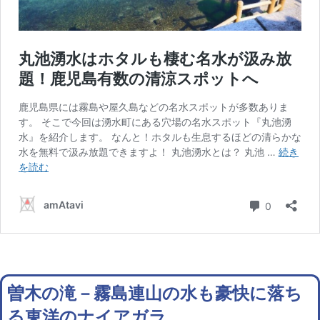
曽木の滝－霧島連山の水も豪快に落ち
る東洋のナイアガラ