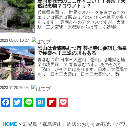
豊岡市観光のここがすごい！！雲海？天
然記念物？コウノトリ？
兵庫県豊岡市。 世界ジオパークを有するこの
エリアは掘れば掘るほどのんびりや絶景が多く
あります。 豊岡市へのアクセスですが、大阪
駅・三ノ宮駅・京都駅からは等しく2時間
2023-05-08 10:27
恐山は青森県むつ市 菩提寺に参詣し温泉
で極楽へ！三途の川もある
青森むつ市 日本三大霊山「恐山」は地獄と極
楽の境界線！？ 青森県むつ市。 あの有名な
「恐山」がそこにはあります。日本三大霊場で
あり、日本三大霊山、日本三大霊地と、数
2023-11-20 20:08
Facebook
Twitter
Line
Hatena
Flipboard
Pocket
HOME
>
鹿児島『霧島連山』周辺のおすすめ観光・パワ